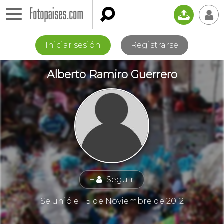

📤
👤
Iniciar sesión
Registrarse
Alberto Ramiro Guerrero
+
Seguir
👤
Se unió el 15 de Noviembre de 2012