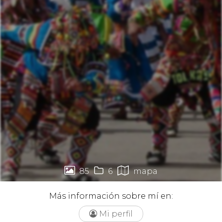



85
6
mapa
Más información sobre mí en:
Mi perfil
