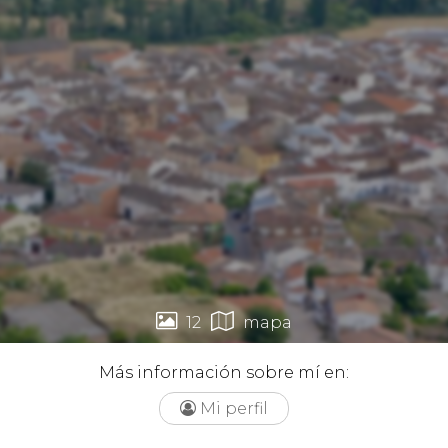


12
mapa
Más información sobre mí en:
Mi perfil
