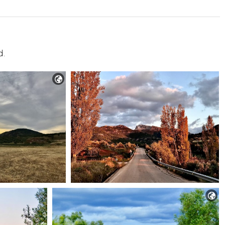
d.

