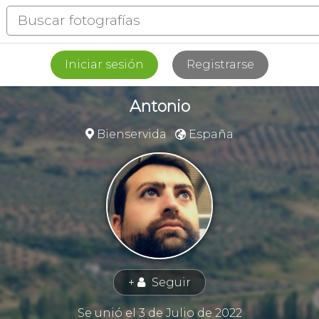
Iniciar sesión
Registrarse
Antonio
Bienservida
España


+
Seguir
👤
Se unió el 3 de Julio de 2022