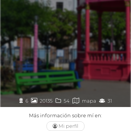
🏉




6
20135
54
mapa
31
Más información sobre mí en:
Mi perfil
