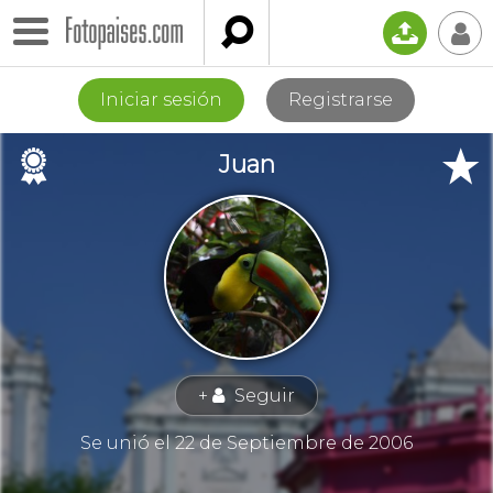

📤
👤
Iniciar sesión
Registrarse
🏉
★
Juan
+
Seguir
👤
Se unió el 22 de Septiembre de 2006