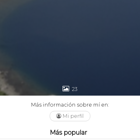

23
Más información sobre mí en:
Mi perfil

Más popular