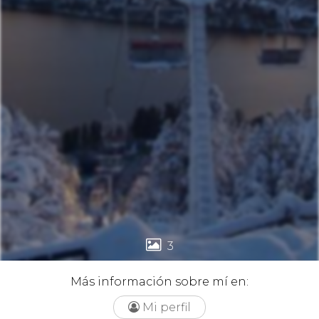

3
Más información sobre mí en:
Mi perfil
