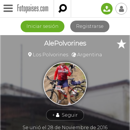

📤
👤
Iniciar sesión
Registrarse
★
AlePolvorines
Los Polvorines
Argentina


+
Seguir
👤
Se unió el 28 de Noviembre de 2016