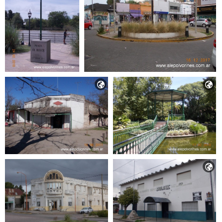


