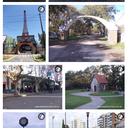




