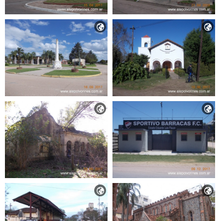





