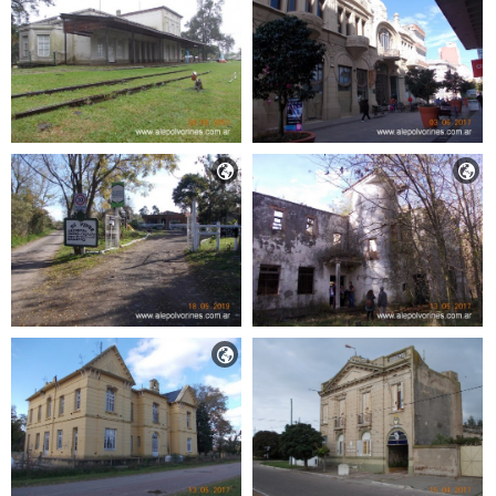


