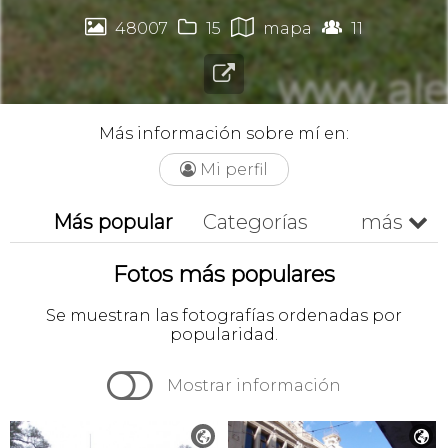




48007
15
mapa
11

Más información sobre mí en:
Mi perfil

Más popular
Categorías
más

Más recientes
Cronológico
Fotos más populares
A-z
Z-a
Se muestran las fotografías ordenadas por
popularidad.

Mostrar información

