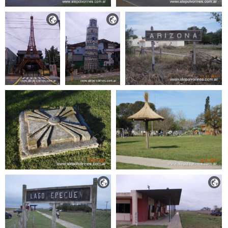



