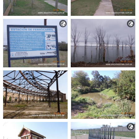


