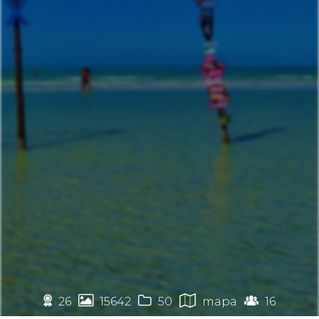
🏉




26
15642
50
mapa
16