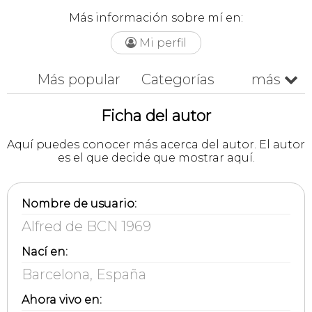
Más información sobre mí en:
Mi perfil

Más popular
Categorías
más

Nuestra selección
Ficha del autor
Más recientes
Cronológico
Aquí puedes conocer más acerca del autor. El autor
es el que decide que mostrar aquí.
A-z
Z-a
Nombre de usuario:
Alfred de BCN 1969
Nací en:
Barcelona, España
Ahora vivo en: