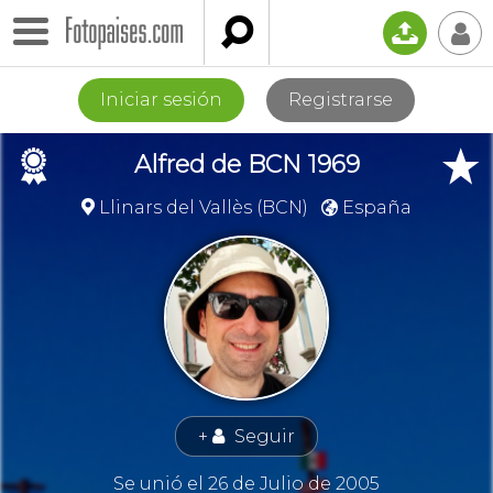

📤
👤
Iniciar sesión
Registrarse
🏉
★
Alfred de BCN 1969
Llinars del Vallès (BCN)
España


+
Seguir
👤
Se unió el 26 de Julio de 2005