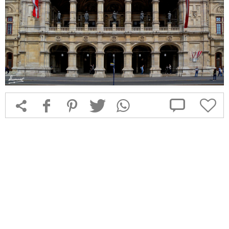



f
1
T