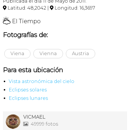
Publicada el día 11 de Mayo de 2011.
Latitud: 48,2042 |
Longitud: 16,3697


H
El Tiempo
Fotografías de:
Viena
Vienna
Austria
Para esta ubicación
Vista astronómica del cielo
Eclipses solares
Eclipses lunares
VICMAEL
49999 fotos
