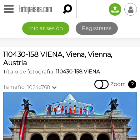

📤
👤
Iniciar sesión
Registrarse
110430-158 VIENA, Viena, Vienna,
Austria
Título de fotografía:
110430-158 VIENA

Zoom
?
Tamaño:
1024x768
