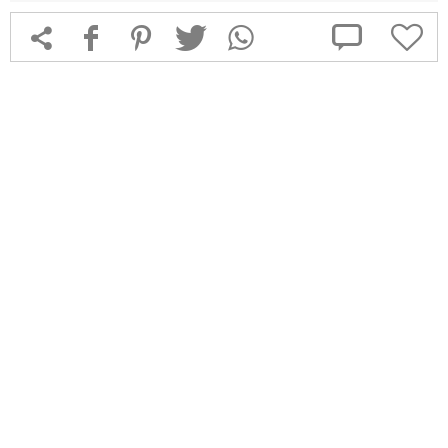



f
1
T