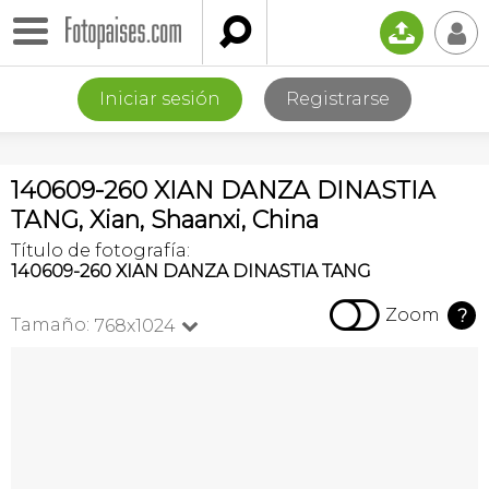

📤
👤
Iniciar sesión
Registrarse
140609-260 XIAN DANZA DINASTIA
TANG, Xian, Shaanxi, China
Título de fotografía:
140609-260 XIAN DANZA DINASTIA TANG

Zoom
?
Tamaño:
768x1024
