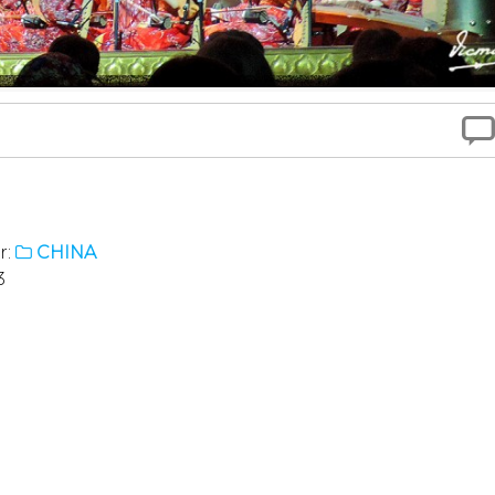

r:
CHINA

3