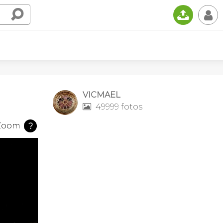
📤
👤
VICMAEL
49999 fotos

Zoom
?