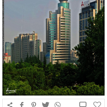



f
1
T