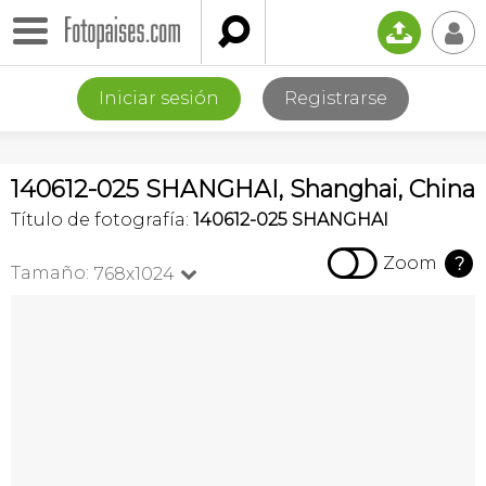

📤
👤
Iniciar sesión
Registrarse
140612-025 SHANGHAI, Shanghai, China
Título de fotografía:
140612-025 SHANGHAI

Zoom
?
Tamaño:
768x1024
