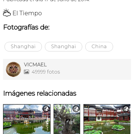
H
El Tiempo
Fotografías de:
Shanghai
Shanghai
China
VICMAEL
49999 fotos

Imágenes relacionadas


