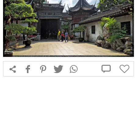



f
1
T