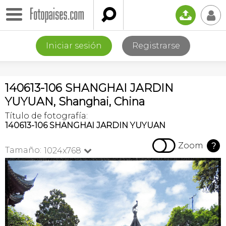

📤
👤
Iniciar sesión
Registrarse
140613-106 SHANGHAI JARDIN
YUYUAN, Shanghai, China
Título de fotografía:
140613-106 SHANGHAI JARDIN YUYUAN

Zoom
?
Tamaño:
1024x768
