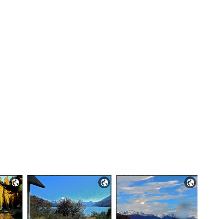


