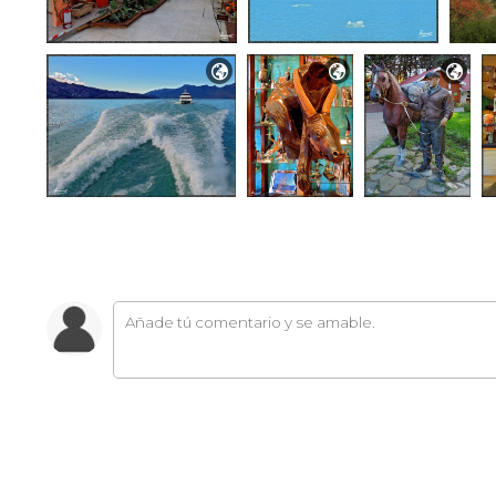


