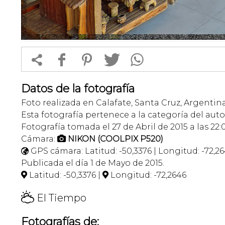


f
1
T
Datos de la fotografía
Foto realizada en Calafate, Santa Cruz, Argentina
Esta fotografía pertenece a la categoría del auto
Fotografía tomada el 27 de Abril de 2015 a las 22:
Cámara:
NIKON (COOLPIX P520)

GPS cámara: Latitud: -50,3376 | Longitud: -72,2

Publicada el día 1 de Mayo de 2015.
Latitud: -50,3376 |
Longitud: -72,2646


H
El Tiempo
Fotografías de: