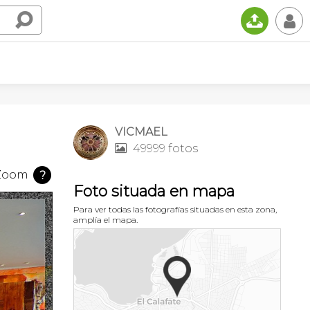
📤
👤
VICMAEL
49999 fotos

Zoom
?
Foto situada en mapa
Para ver todas las fotografías situadas en esta zona,
amplía el mapa.