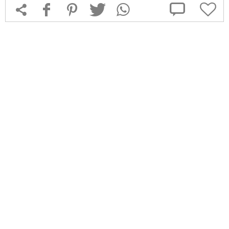



f
1
T