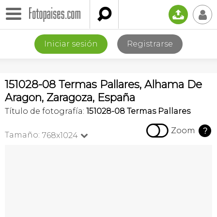

📤
👤
Iniciar sesión
Registrarse
151028-08 Termas Pallares, Alhama De
Aragon, Zaragoza, España
Título de fotografía:
151028-08 Termas Pallares

Zoom
?
Tamaño:
768x1024
