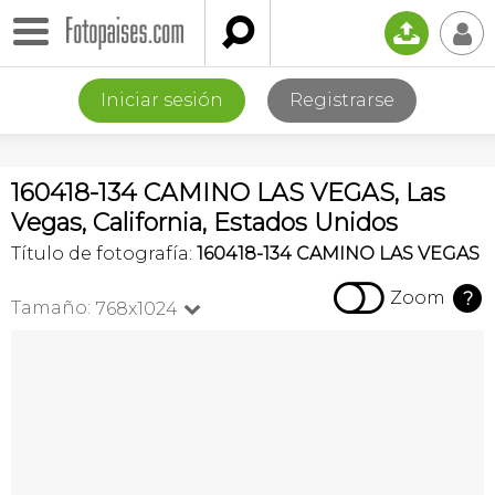

📤
👤
Iniciar sesión
Registrarse
160418-134 CAMINO LAS VEGAS, Las
Vegas, California, Estados Unidos
Título de fotografía:
160418-134 CAMINO LAS VEGAS

Zoom
?
Tamaño:
768x1024
