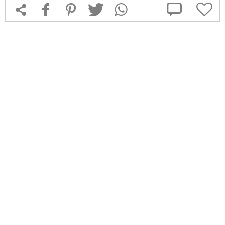



f
1
T