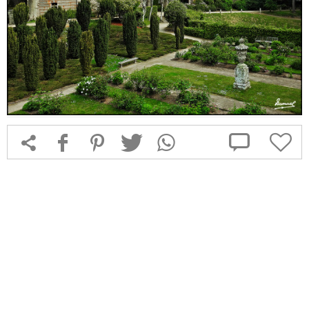



f
1
T