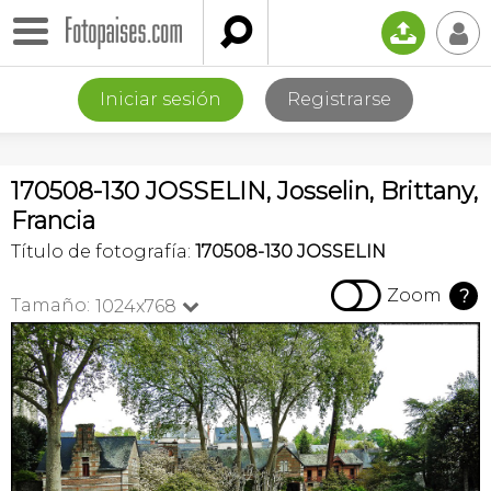

📤
👤
Iniciar sesión
Registrarse
170508-130 JOSSELIN, Josselin, Brittany,
Francia
Título de fotografía:
170508-130 JOSSELIN

Zoom
?
Tamaño:
1024x768
