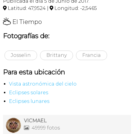
Publicada el día 5 de Junio de 2017.
Latitud: 47,9524 |
Longitud: -2,5465


H
El Tiempo
Fotografías de:
Josselin
Brittany
Francia
Para esta ubicación
Vista astronómica del cielo
Eclipses solares
Eclipses lunares
VICMAEL
49999 fotos
