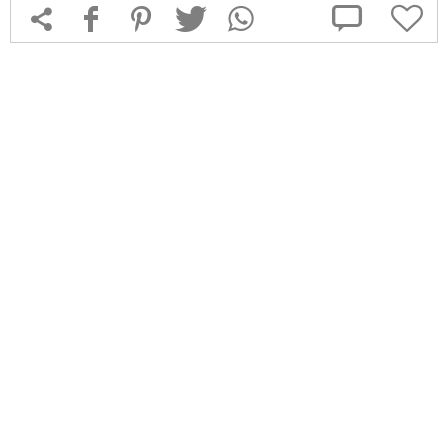



f
1
T