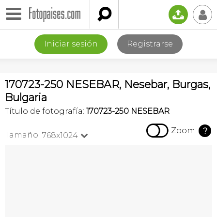

📤
👤
Iniciar sesión
Registrarse
170723-250 NESEBAR, Nesebar, Burgas,
Bulgaria
Título de fotografía:
170723-250 NESEBAR

Zoom
?
Tamaño:
768x1024
