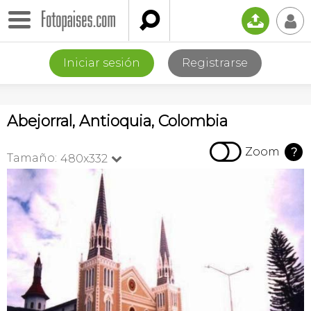

📤
👤
Iniciar sesión
Registrarse
Abejorral, Antioquia, Colombia

Zoom
?
Tamaño:
480x332
