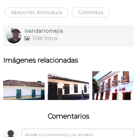
Abejorral, Antioquia
Colombia
ivandariomejia
1069 fotos

Imágenes relacionadas
Comentarios