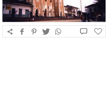



f
1
T