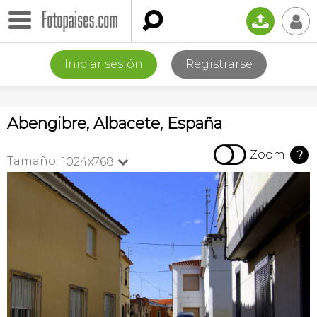

📤
👤
Iniciar sesión
Registrarse
Abengibre, Albacete, España

Zoom
?
Tamaño:
1024x768
