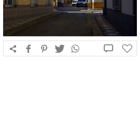



f
1
T