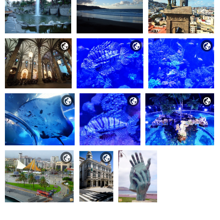







