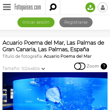

📤
👤
Iniciar sesión
Registrarse
Acuario Poema del Mar, Las Palmas de
Gran Canaria, Las Palmas, España
Título de fotografía:
Acuario Poema del Mar

Zoom
?
Tamaño:
1024x604
