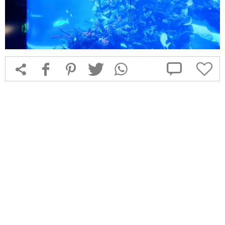



f
1
T