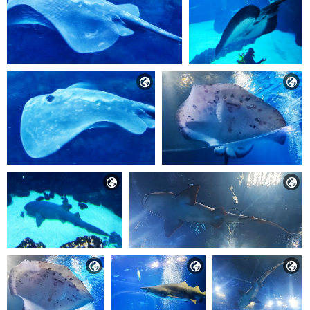






