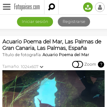

📤
👤
Iniciar sesión
Registrarse
Acuario Poema del Mar, Las Palmas de
Gran Canaria, Las Palmas, España
Título de fotografía:
Acuario Poema del Mar

Zoom
?
Tamaño:
1024x607
