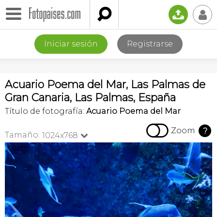

📤
👤
Iniciar sesión
Registrarse
Acuario Poema del Mar, Las Palmas de
Gran Canaria, Las Palmas, España
Título de fotografía:
Acuario Poema del Mar

Zoom
?
Tamaño:
1024x768
