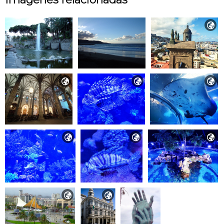








