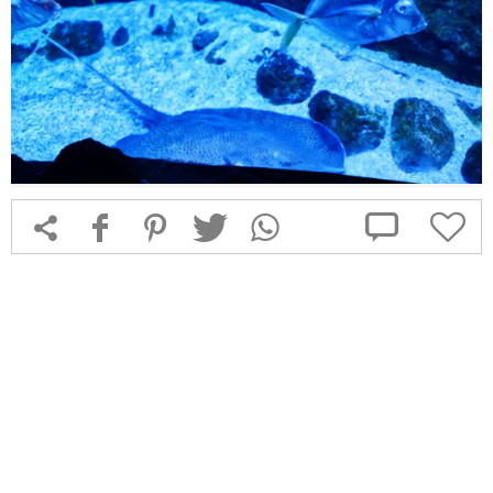



f
1
T