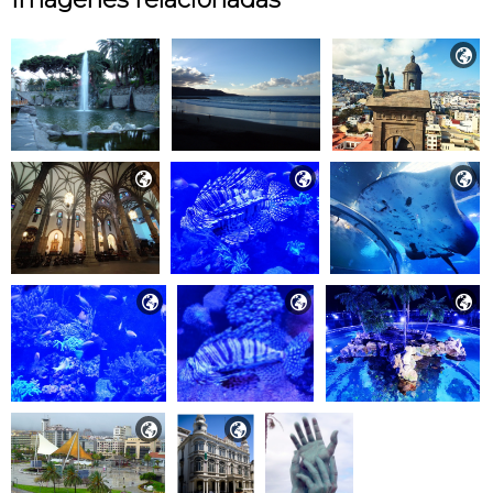








