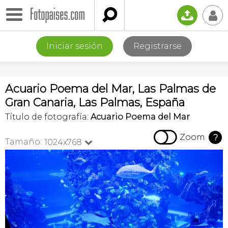

📤
👤
Iniciar sesión
Registrarse
Acuario Poema del Mar, Las Palmas de
Gran Canaria, Las Palmas, España
Título de fotografía:
Acuario Poema del Mar

Zoom
?
Tamaño:
1024x768
