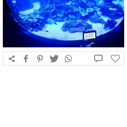



f
1
T