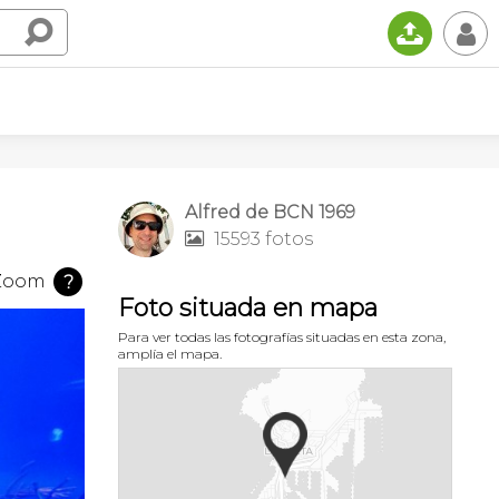
📤
👤
Alfred de BCN 1969
15593 fotos

Zoom
?
Foto situada en mapa
Para ver todas las fotografías situadas en esta zona,
amplía el mapa.