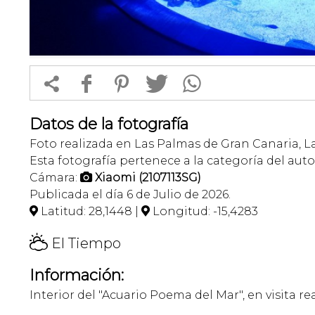


f
1
T
Datos de la fotografía
Foto realizada en Las Palmas de Gran Canaria, L
Esta fotografía pertenece a la categoría del auto
Cámara:
Xiaomi (2107113SG)

Publicada el día 6 de Julio de 2026.
Latitud: 28,1448 |
Longitud: -15,4283


H
El Tiempo
Información:
Interior del "Acuario Poema del Mar", en visita r