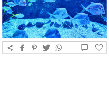



f
1
T