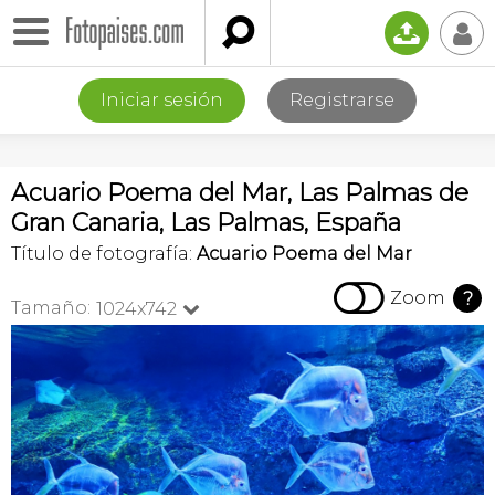

📤
👤
Iniciar sesión
Registrarse
Acuario Poema del Mar, Las Palmas de
Gran Canaria, Las Palmas, España
Título de fotografía:
Acuario Poema del Mar

Zoom
?
Tamaño:
1024x742
