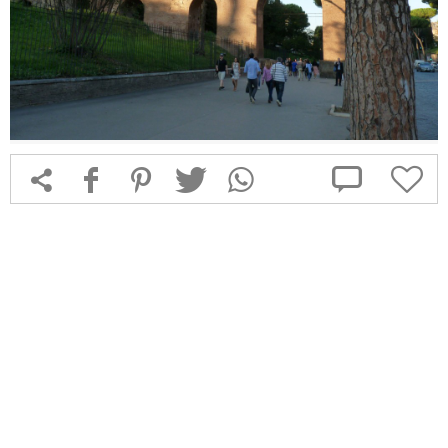



f
1
T