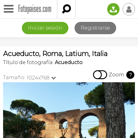

📤
👤
Iniciar sesión
Registrarse
Acueducto, Roma, Latium, Italia
Título de fotografía:
Acueducto

Zoom
?
Tamaño:
1024x768
