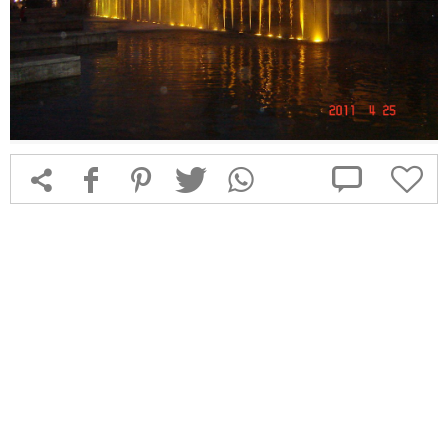



f
1
T