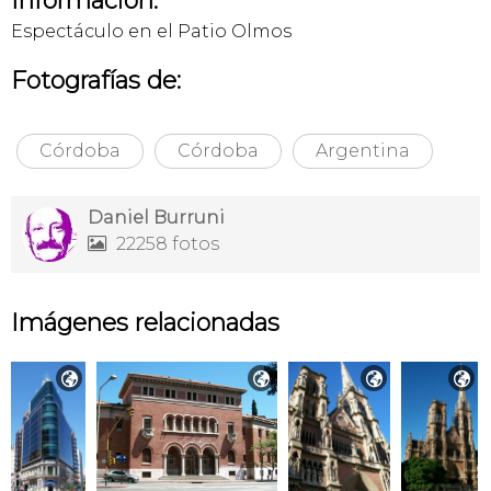
Información:
Espectáculo en el Patio Olmos
Fotografías de:
Córdoba
Córdoba
Argentina
Daniel Burruni
22258 fotos

Imágenes relacionadas



