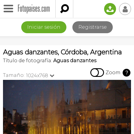

📤
👤
Iniciar sesión
Registrarse
Aguas danzantes, Córdoba, Argentina
Título de fotografía:
Aguas danzantes

Zoom
?
Tamaño:
1024x768
