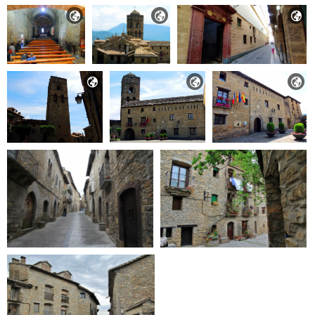





