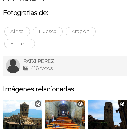
Fotografías de:
Ainsa
Huesca
Aragón
España
PATXI PEREZ
418 fotos

Imágenes relacionadas


