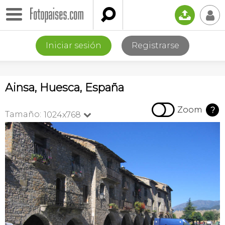

📤
👤
Iniciar sesión
Registrarse
Ainsa, Huesca, España

Zoom
?
Tamaño:
1024x768
