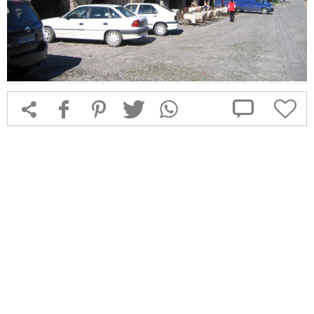



f
1
T