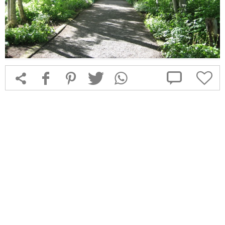



f
1
T