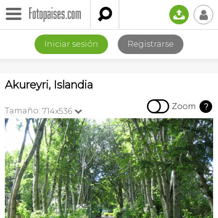

📤
👤
Iniciar sesión
Registrarse
Akureyri, Islandia

Zoom
?
Tamaño:
714x536
