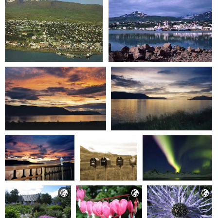


