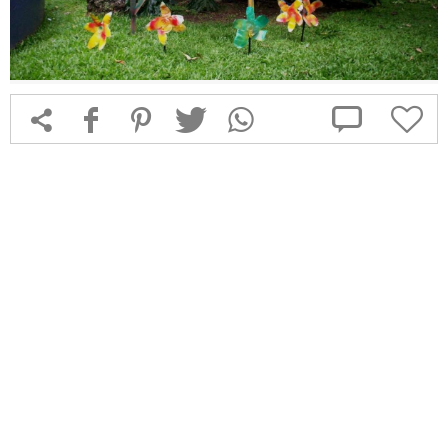



f
1
T