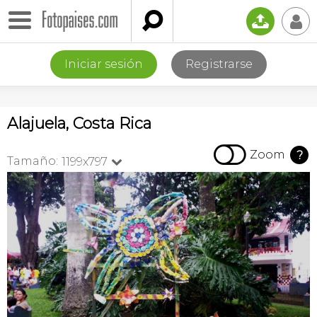

📤
👤
Iniciar sesión
Registrarse
Alajuela, Costa Rica

Zoom
?
Tamaño:
1199x797
