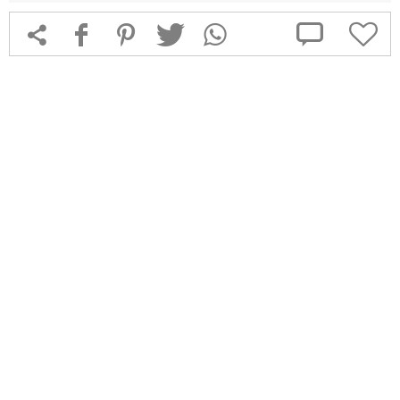



f
1
T