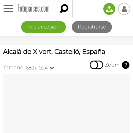

📤
👤
Iniciar sesión
Registrarse
Alcalà de Xivert, Castelló, España

Zoom
?
Tamaño:
683x1024
