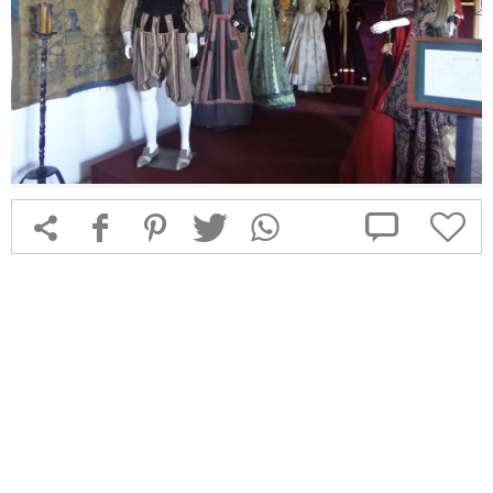



f
1
T