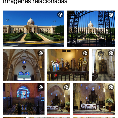
Imágenes relacionadas







