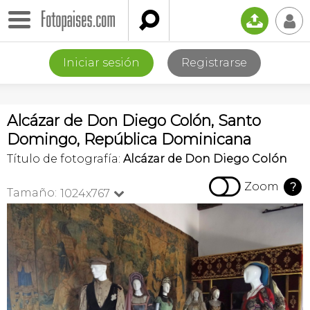

📤
👤
Iniciar sesión
Registrarse
Alcázar de Don Diego Colón, Santo
Domingo, República Dominicana
Título de fotografía:
Alcázar de Don Diego Colón

Zoom
?
Tamaño:
1024x767
