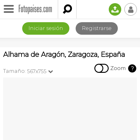

📤
👤
Iniciar sesión
Registrarse
Alhama de Aragón, Zaragoza, España

Zoom
?
Tamaño:
567x755
