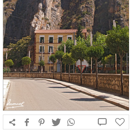



f
1
T