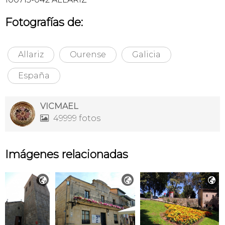
Fotografías de:
Allariz
Ourense
Galicia
España
VICMAEL
49999 fotos

Imágenes relacionadas


