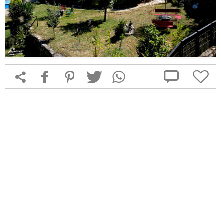



f
1
T