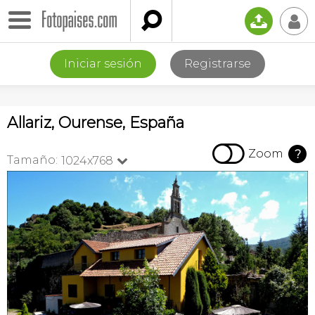

📤
👤
Iniciar sesión
Registrarse
Allariz, Ourense, España

Zoom
?
Tamaño:
1024x768
