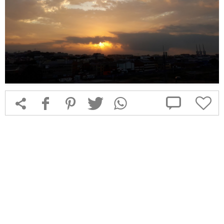



f
1
T