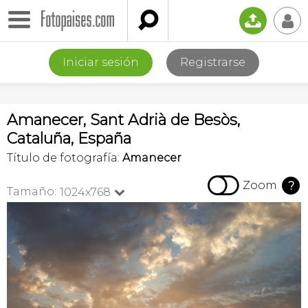

📤
👤
Iniciar sesión
Registrarse
Amanecer, Sant Adrià de Besòs,
Cataluña, España
Título de fotografía:
Amanecer

Zoom
?
Tamaño:
1024x768
