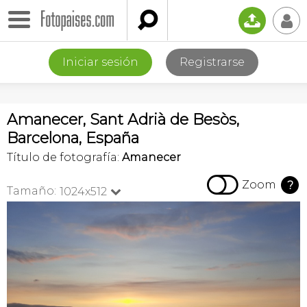

📤
👤
Iniciar sesión
Registrarse
Amanecer, Sant Adrià de Besòs,
Barcelona, España
Título de fotografía:
Amanecer

Zoom
?
Tamaño:
1024x512
