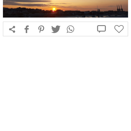



f
1
T