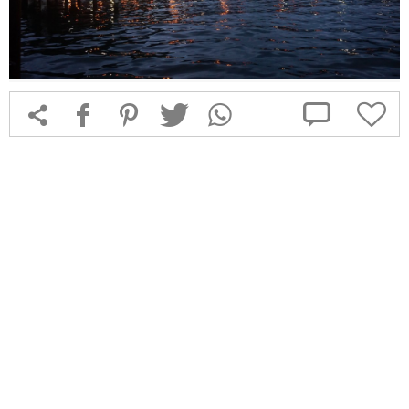



f
1
T