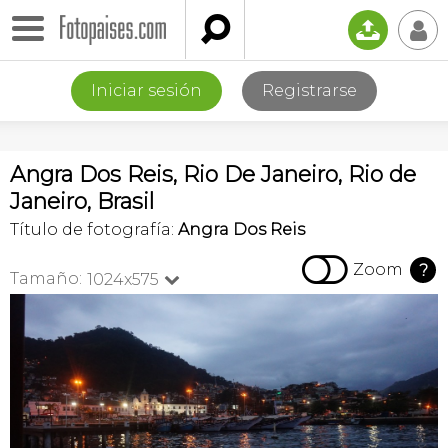

📤
👤
Iniciar sesión
Registrarse
Angra Dos Reis, Rio De Janeiro, Rio de
Janeiro, Brasil
Título de fotografía:
Angra Dos Reis

Zoom
?
Tamaño:
1024x575
