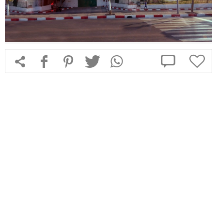



f
1
T