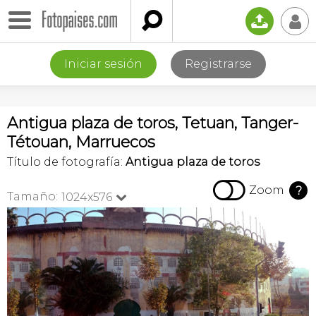

📤
👤
Iniciar sesión
Registrarse
Antigua plaza de toros, Tetuan, Tanger-
Tétouan, Marruecos
Título de fotografía:
Antigua plaza de toros

Zoom
?
Tamaño:
1024x576
