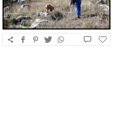



f
1
T