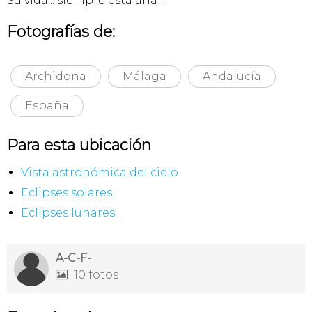
Su vida... siempre está ahaí...
Fotografías de:
Archidona
Málaga
Andalucía
España
Para esta ubicación
Vista astronómica del cielo
Eclipses solares
Eclipses lunares
A-C-F-
10 fotos
