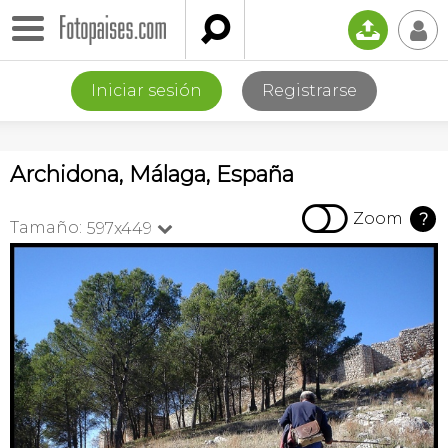

📤
👤
Iniciar sesión
Registrarse
Archidona, Málaga, España

Zoom
?
Tamaño:
597x449
