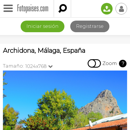

📤
👤
Iniciar sesión
Registrarse
Archidona, Málaga, España

Zoom
?
Tamaño:
1024x768
