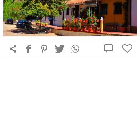



f
1
T