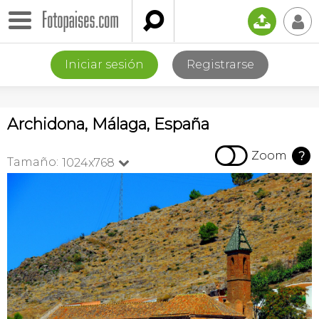

📤
👤
Iniciar sesión
Registrarse
Archidona, Málaga, España

Zoom
?
Tamaño:
1024x768
