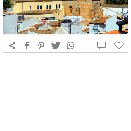



f
1
T