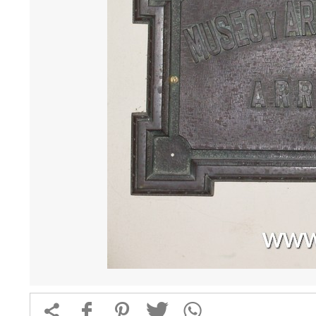


f
1
T