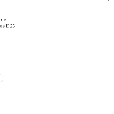
ina.
s 19:25