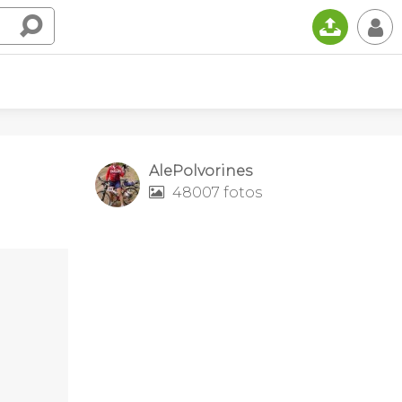
📤
👤
AlePolvorines
48007 fotos
