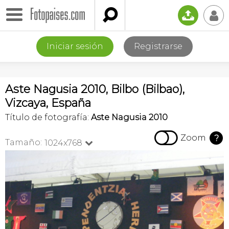

📤
👤
Iniciar sesión
Registrarse
Aste Nagusia 2010, Bilbo (Bilbao),
Vizcaya, España
Título de fotografía:
Aste Nagusia 2010

Zoom
?
Tamaño:
1024x768
