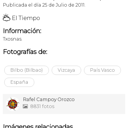
Publicada el día 25 de Julio de 2011.
H
El Tiempo
Información:
Txosnas.
Fotografías de:
Bilbo (Bilbao)
Vizcaya
País Vasco
España
Rafel Campoy Orozco
8831 fotos

Imágenes relacionadas