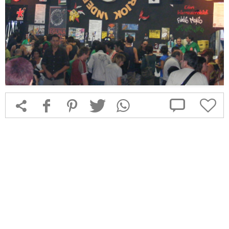



f
1
T