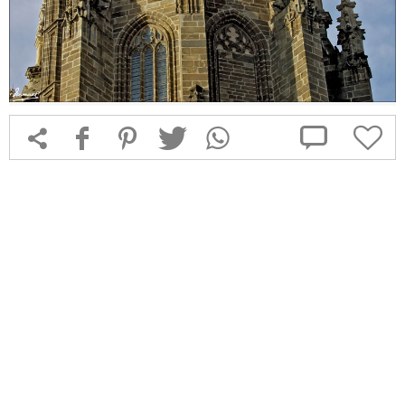



f
1
T