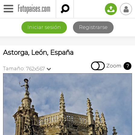

📤
👤
Iniciar sesión
Registrarse
Astorga, León, España

Zoom
?
Tamaño:
762x567
