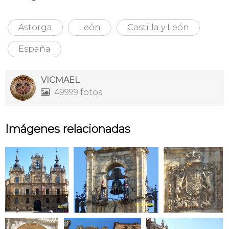
Astorga
León
Castilla y León
España
VICMAEL
49999 fotos

Imágenes relacionadas