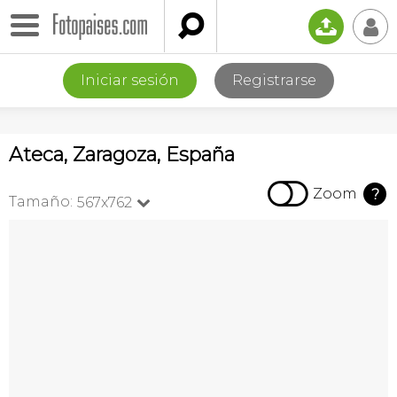

📤
👤
Iniciar sesión
Registrarse
Ateca, Zaragoza, España

Zoom
?
Tamaño:
567x762
