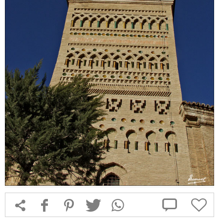



f
1
T