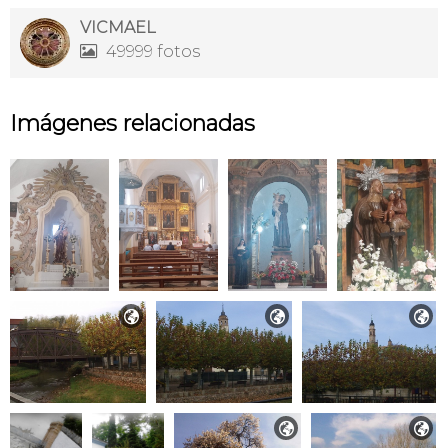
VICMAEL
49999 fotos

Imágenes relacionadas




