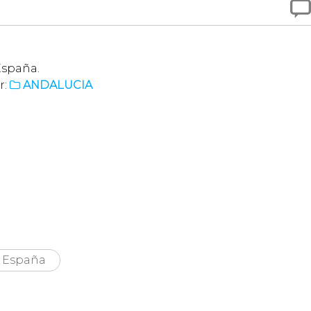

España.
r:
ANDALUCIA

España