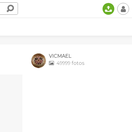
📤
👤
VICMAEL
49999 fotos
