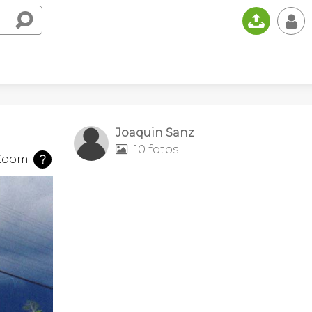
📤
👤
Joaquin Sanz
10 fotos

Zoom
?