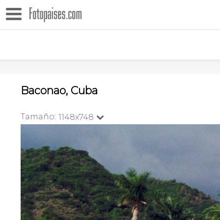
Baconao, Cuba
Tamaño:
1148x748
