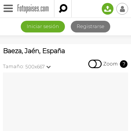

📤
👤
Iniciar sesión
Registrarse
Baeza, Jaén, España

Zoom
?
Tamaño:
500x667
