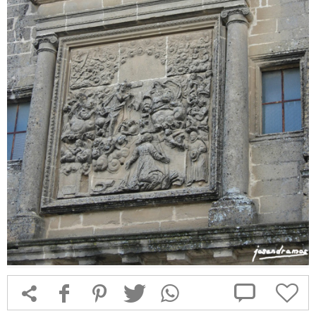



f
1
T