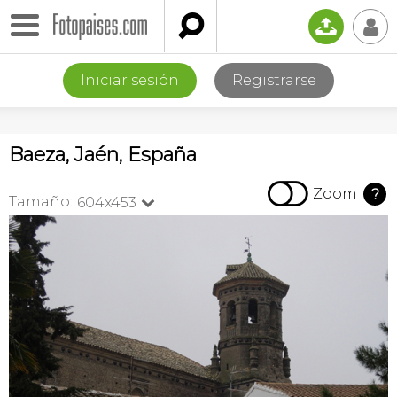

📤
👤
Iniciar sesión
Registrarse
Baeza, Jaén, España

Zoom
?
Tamaño:
604x453
