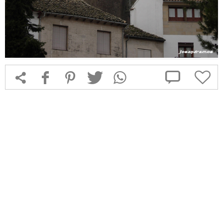



f
1
T