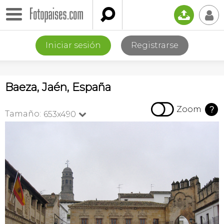

📤
👤
Iniciar sesión
Registrarse
Baeza, Jaén, España

Zoom
?
Tamaño:
653x490
