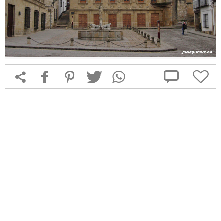



f
1
T